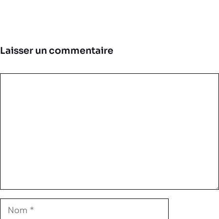
Laisser un commentaire
Commentaire
Nom