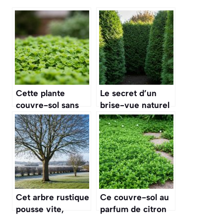
Cette plante
Le secret d’un
couvre-sol sans
brise-vue naturel
entretien reste
et persistant qui
verte tout l’hiver
pousse
et refleurit au
rapidement même
premier soleil
dans les sols
pauvres
d’automne
Cet arbre rustique
Ce couvre-sol au
pousse vite,
parfum de citron
résiste aux grands
supporte le