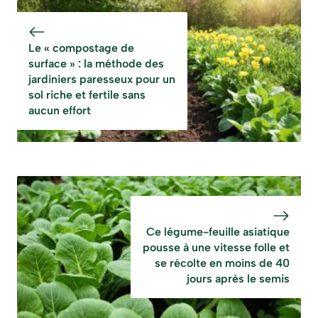
froids et devient
piétinement et
un atout majeur
repousse
Le « compostage de
du jardin familial
naturellement les
surface » : la méthode des
moustiques
jardiniers paresseux pour un
sol riche et fertile sans
aucun effort
Ce légume-feuille asiatique
pousse à une vitesse folle et
se récolte en moins de 40
jours après le semis