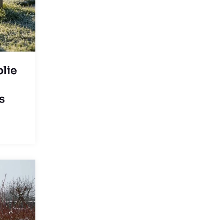
plie
s