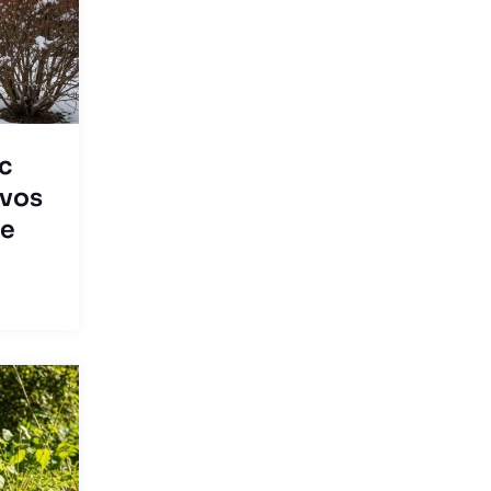
c
 vos
de