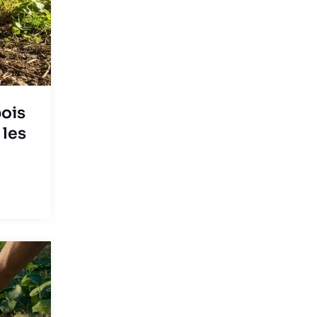
bois
 les