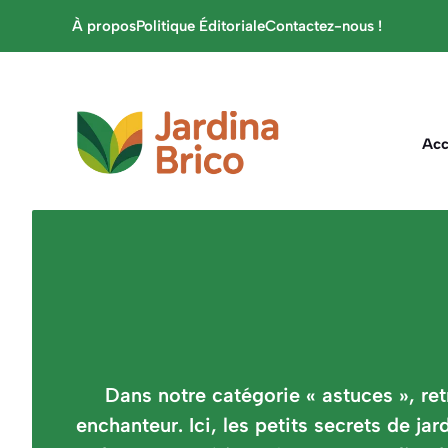
Aller
À propos
Politique Éditoriale
Contactez-nous !
au
contenu
Acc
Dans notre catégorie « astuces », re
enchanteur. Ici, les petits secrets de j