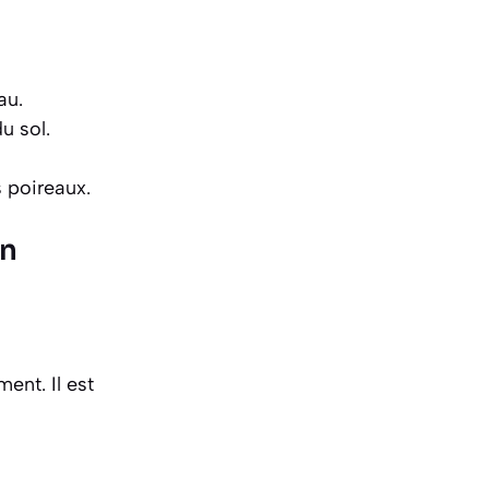
au.
u sol.
s poireaux.
on
ent. Il est