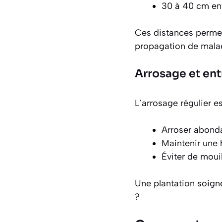
30 à 40 cm entr
Ces distances permet
propagation de mala
Arrosage et ent
L’arrosage régulier es
Arroser abonda
Maintenir une 
Éviter de moui
Une plantation soigné
?