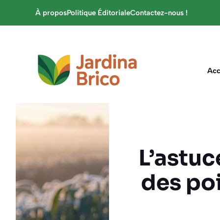
Aller
À propos
Politique Éditoriale
Contactez-nous !
au
contenu
Acc
L’astuc
des poi