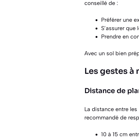
conseillé de :
Préférer une ex
S’assurer que l
Prendre en com
Avec un sol bien prép
Les gestes à 
Distance de pla
La distance entre les
recommandé de respe
10 à 15 cm ent