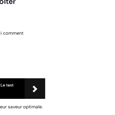
olter
ici comment
 Le test
leur saveur optimale.