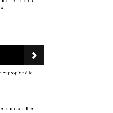
mont. Un sol bien
e :
e et propice à la
 poireaux. Il est