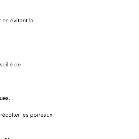
en évitant la
eillé de :
ues.
récolter les poireaux