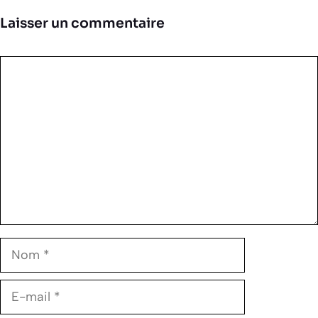
Laisser un commentaire
Commentaire
Nom
E-
mail