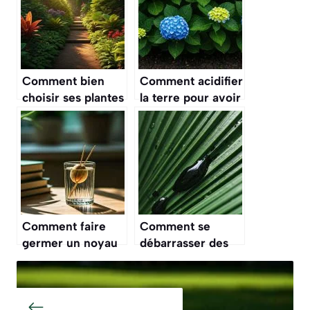
Comment bien
Comment acidifier
choisir ses plantes
la terre pour avoir
pour un jardin à
de beaux
l’ombre ?
hortensias bleus ?
Comment faire
Comment se
germer un noyau
débarrasser des
d’avocat : la
pucerons naturally
méthode qui
avec du savon
fonctionne
noir ?