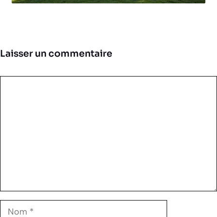
Laisser un commentaire
Commentaire
Nom