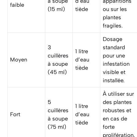
à soupe
d’eau
apparitions
faible
(15 ml)
tiède
ou sur les
plantes
fragiles.
Dosage
3
standard
1 litre
cuillères
pour une
Moyen
d’eau
à soupe
infestation
tiède
(45 ml)
visible et
installée.
À utiliser sur
5
des plantes
1 litre
cuillères
robustes et
Fort
d’eau
à soupe
en cas de
tiède
(75 ml)
forte
prolifération.