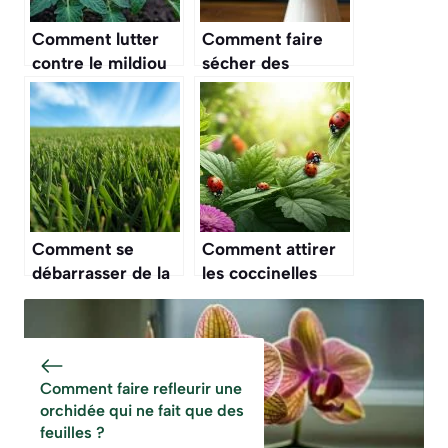
Comment lutter
Comment faire
contre le mildiou
sécher des
de la tomate avec
hortensias pour en
des solutions bio ?
faire des bouquets
secs ?
Comment se
Comment attirer
débarrasser de la
les coccinelles
mousse dans la
dans son jardin
pelouse
pour lutter contre
durablement ?
les pucerons ?
Comment faire refleurir une
orchidée qui ne fait que des
feuilles ?