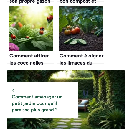
son propre gazon
bon compost et
et avoir un
éviter les erreurs
résultat parfait ?
de débutant ?
Comment attirer
Comment éloigner
les coccinelles
les limaces du
dans son jardin
potager sans
pour lutter contre
produits
les pucerons ?
chimiques ?
Comment aménager un
petit jardin pour qu’il
paraisse plus grand ?