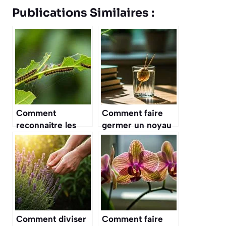
Publications Similaires :
Comment
Comment faire
reconnaître les
germer un noyau
premiers signes
d’avocat : la
d’une invasion de
méthode qui
pyrale du buis ?
fonctionne
Comment diviser
Comment faire