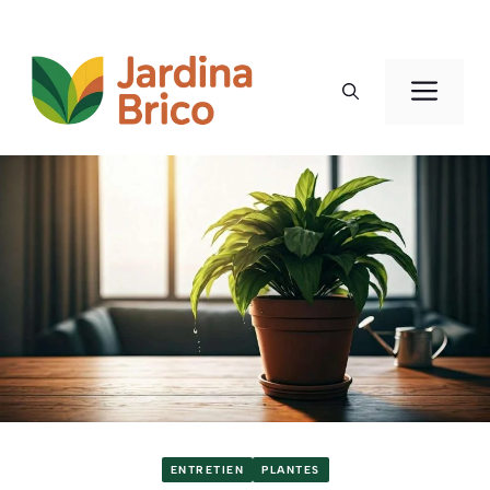
Aller
au
Men
contenu
ENTRETIEN
PLANTES