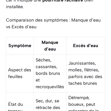
car il indique une
pourriture racinaire
bien
installée.
Comparaison des symptômes : Manque d’eau
vs Excès d’eau
Manque
Symptôme
Excès d’eau
d’eau
Sèches,
Jaunissantes,
cassantes,
Aspect des
molles, flétries,
bords bruns
feuilles
parfois avec des
et
taches brunes
recroquevillés
Détrempé,
Sec, dur, se
État du
boueux, peut
rétracte des