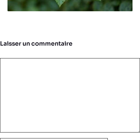
Laisser un commentaire
Commentaire